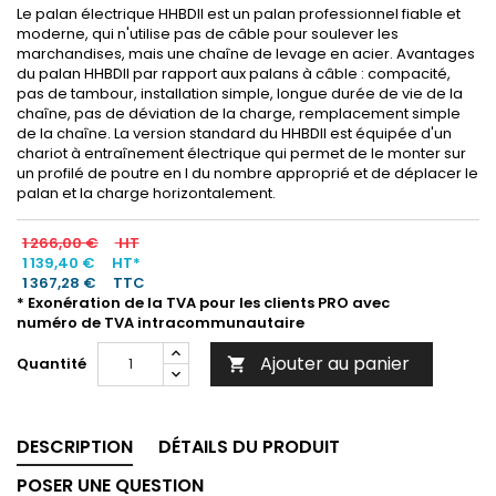
Le palan électrique HHBDII est un palan professionnel fiable et
moderne, qui n'utilise pas de câble pour soulever les
marchandises, mais une chaîne de levage en acier. Avantages
du palan HHBDII par rapport aux palans à câble : compacité,
pas de tambour, installation simple, longue durée de vie de la
chaîne, pas de déviation de la charge, remplacement simple
de la chaîne. La version standard du HHBDII est équipée d'un
chariot à entraînement électrique qui permet de le monter sur
un profilé de poutre en I du nombre approprié et de déplacer le
palan et la charge horizontalement.
1 266,00 €
HT
1 139,40 €
HT*
1 367,28 €
TTC
* Exonération de la TVA pour les clients PRO avec
numéro de TVA intracommunautaire
Ajouter au panier
Quantité

DESCRIPTION
DÉTAILS DU PRODUIT
POSER UNE QUESTION