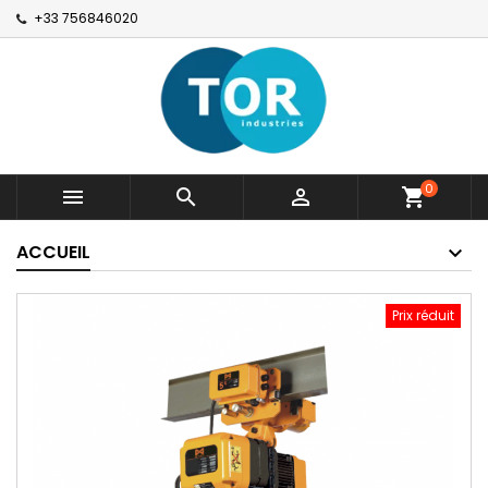
+33 756846020
0



shopping_cart
ACCUEIL
Prix réduit