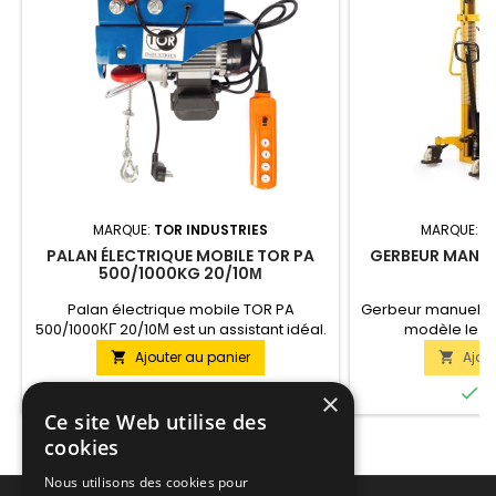
MARQUE:
TOR INDUSTRIES
MARQUE:
T
PALAN ÉLECTRIQUE MOBILE TOR PA
GERBEUR MANUE
500/1000KG 20/10М
Palan électrique mobile TOR PA
Gerbeur manuel TO
500/1000КГ 20/10М est un assistant idéal.
modèle le p
Mini palan alimenté par AC 220 V. Cette
recommandé pou
Ajouter au panier
Ajou


version soulève des charges pesant
moyenne et faible
jusqu'à 500 kg à une hauteur allant
Cette version 


En stock
E
×
jusqu'à 12 mètres. Si vous avez besoin de
pesant 1 tonne 
Ce site Web utilise des
plus, le kit comprend une poulie mouflée
m
cookies
grâce à laquelle vous pouvez
augmenter la capacité de charge
Nous utilisons des cookies pour
jusqu'à 1000 kg.