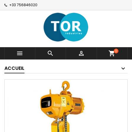
+33 756846020
0



shopping_cart
ACCUEIL