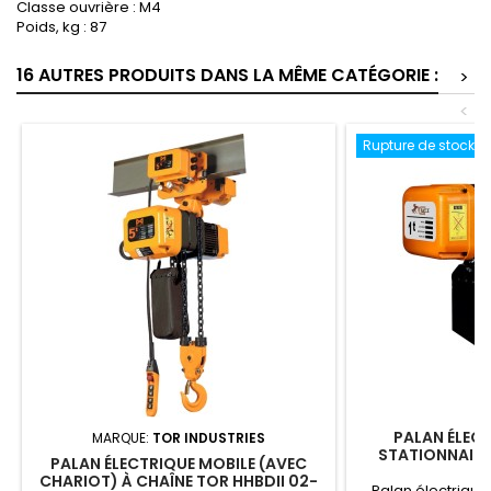
Classe ouvrière : M4
Poids, kg : 87
16 AUTRES PRODUITS DANS LA MÊME CATÉGORIE :
>
<
Rupture de stock
PALAN ÉLECT
MARQUE:
TOR INDUSTRIES
STATIONNAIRE
PALAN ÉLECTRIQUE MOBILE (AVEC
HHBDII 02-02 
CHARIOT) À CHAÎNE TOR HHBDII 02-
Palan électrique