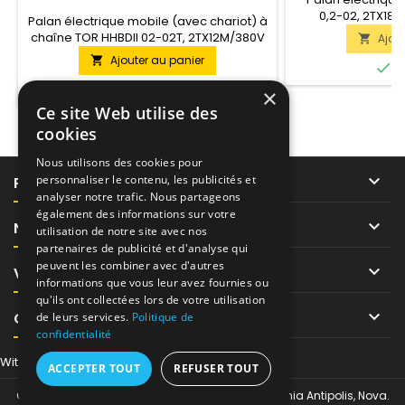
02T, 2TX12M/380V
0,2-02, 2TX18
Palan électrique mobile (avec chariot) à
versions du modèle
chaîne TOR HHBDII 02-02T, 2TX12M/380V
Ajou

soulève des char
Palan électrique à chaîne TOR HHBDII
Ajouter au panier

tonnes jusqu'à une

E
0,2-02T, 2TX12M/380V est une des
Ce palan est 
versions du modèle HHBDII. Cette version

En stock
×
stationnaire. A
soulève des charges pesant jusqu'à 2
Ce site Web utilise des
tonnes jusqu'à une hauteur de 12 mètres.
cookies
Ce palan est réalisé en version mobile.
Alimenté par AC 380V.
Nous utilisons des cookies pour

personnaliser le contenu, les publicités et
PRODUITS
analyser notre trafic. Nous partageons
également des informations sur votre

NOTRE SOCIÉTÉ
utilisation de notre site avec nos
partenaires de publicité et d'analyse qui
peuvent les combiner avec d'autres

VOTRE COMPTE
informations que vous leur avez fournies ou
qu'ils ont collectées lors de votre utilisation

CONTACT
de leurs services.
Politique de
confidentialité
Withdraw from contract here
ACCEPTER TOUT
REFUSER TOUT
© Copyright 2026 Tor-Industries chez Regus Sophia Antipolis, Nova.