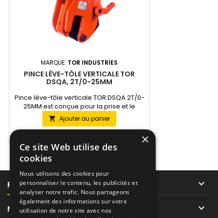
MARQUE:
TOR INDUSTRIES
PINCE LÈVE-TÔLE VERTICALE TOR
DSQA, 2T/0-25MM
Pince lève-tôle verticale TOR DSQA 2T/0-
25MM est conçue pour la prise et le
transport de tôles jusqu'à 2 tonnes et 25
Ajouter au panier

mm d'épaisseur.

En stock
×
Ce site Web utilise des
cookies
Nous utilisons des cookies pour

personnaliser le contenu, les publicités et
PRODUITS
analyser notre trafic. Nous partageons
également des informations sur votre

NOTRE SOCIÉTÉ
utilisation de notre site avec nos