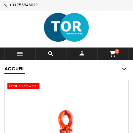
+33 756846020
0



shopping_cart
ACCUEIL
Exclusivité web !