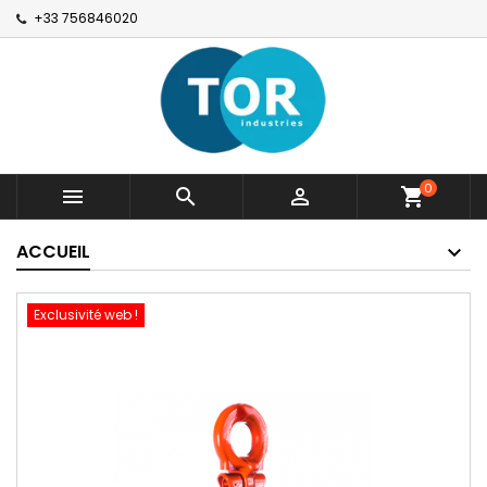
+33 756846020
0



shopping_cart
ACCUEIL
Exclusivité web !