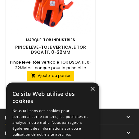
MARQUE:
TOR INDUSTRIES
PINCE LÈVE-TÔLE VERTICALE TOR
DSQA 1T, 0-22MM
Pince lève-tôle verticale TOR DSQA 1T, 0-
22MM est conçue pour la prise et le
transport de tôles jusqu'à 1 tonne et 22
Ajouter au panier

mm d'épaisseur.

En stock
×
Ce site Web utilise des
cookies
Nous utilisons des cookies pour

personnaliser le contenu, les publicités et
PRODUITS
analyser notre trafic. Nous partageons
également des informations sur votre

NOTRE SOCIÉTÉ
utilisation de notre site avec nos