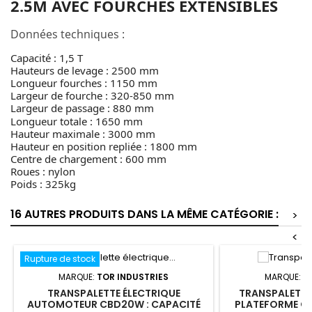
2.5M
AVEC FOURCHES EXTENSIBLES
Données techniques :
Capacité : 1,5 T
Hauteurs de levage : 2500 mm
Longueur fourches : 1150 mm
Largeur de fourche : 320-850 mm
Largeur de passage : 880 mm
Longueur totale : 1650 mm
Hauteur maximale : 3000 mm
Hauteur en position repliée : 1800 mm
Centre de chargement : 600 mm
Roues : nylon
Poids : 325kg
16 AUTRES PRODUITS DANS LA MÊME CATÉGORIE :
>
<
Rupture de stock
MARQUE:
TOR INDUSTRIES
MARQUE:
T
TRANSPALETTE ÉLECTRIQUE
TRANSPALETTE
AUTOMOTEUR CBD20W : CAPACITÉ
PLATEFORME CDD