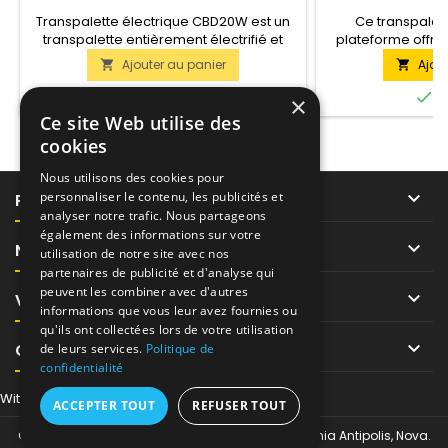
2000KG
BATTERIE LI-ION
LEV
Transpalette électrique CBD20W est un
Ce transpalet
transpalette entièrement électrifié et
plateforme offre 
automoteur pour des travaux à haute
pour le déplace
Ajouter au panier
Ajou


efficacité. Le transpalette déplace des
les entrepôts, 
palettes jusqu'à 2t.
levage de 1,5 ton


En stock
E
×
libre pour une f
Ce site Web utilise des
batterie Li-ion, l
cookies
et la fonction F
fonctionnalités a
Nous utilisons des cookies pour
aux be

personnaliser le contenu, les publicités et
PRODUITS
analyser notre trafic. Nous partageons
également des informations sur votre

NOTRE SOCIÉTÉ
utilisation de notre site avec nos
partenaires de publicité et d'analyse qui
peuvent les combiner avec d'autres

VOTRE COMPTE
informations que vous leur avez fournies ou
qu'ils ont collectées lors de votre utilisation

CONTACT
de leurs services.
Politique de
confidentialité
Withdraw from contract here
ACCEPTER TOUT
REFUSER TOUT
© Copyright 2026 Tor-Industries chez Regus Sophia Antipolis, Nova.