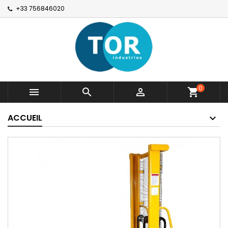
+33 756846020
0



shopping_cart
ACCUEIL