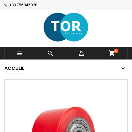
+33 756846020
0



shopping_cart
ACCUEIL