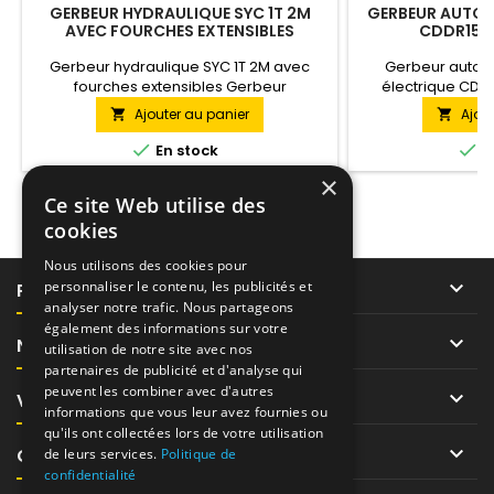
GERBEUR HYDRAULIQUE SYC 1T 2M
GERBEUR AUTOM
AVEC FOURCHES EXTENSIBLES
CDDR15-II
Gerbeur hydraulique SYC 1T 2M avec
Gerbeur autom
fourches extensibles Gerbeur
électrique CDDR1
hydraulique avec fourches extensibles. Il
soulève une char
Ajouter au panier
Ajou


se distingue par un prix
tonne, à une ha
abordable. Recommandé pour une
Équipé avec une 


En stock
E
utilisation dans les entrepôts à faible
×
intensité de travail. La charge est
Ce site Web utilise des
abaissée en ouvrant la vanne du bloc
hydraulique.
cookies
Nous utilisons des cookies pour

personnaliser le contenu, les publicités et
PRODUITS
analyser notre trafic. Nous partageons
également des informations sur votre

NOTRE SOCIÉTÉ
utilisation de notre site avec nos
partenaires de publicité et d'analyse qui
peuvent les combiner avec d'autres

VOTRE COMPTE
informations que vous leur avez fournies ou
qu'ils ont collectées lors de votre utilisation

CONTACT
de leurs services.
Politique de
confidentialité