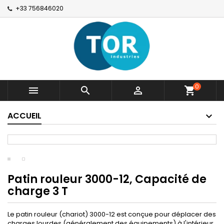
+33 756846020
0



shopping_cart
ACCUEIL
Patin rouleur 3000-12, Capacité de
charge 3 T
Le patin rouleur (chariot) 3000-12 est conçue pour déplacer des
charges lourdes (généralement des équipements) à l'intérieur