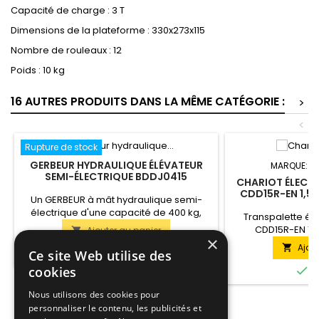
Capacité de charge : 3 T
Dimensions de la plateforme : 330x273x115
Nombre de rouleaux : 12
Poids : 10 kg
16 AUTRES PRODUITS DANS LA MÊME CATÉGORIE :
>
<
Rupture de stock
GERBEUR HYDRAULIQUE ÉLÉVATEUR
MARQUE:
T
SEMI-ÉLECTRIQUE BDDJ0415
CHARIOT ÉLECT
CDD15R-EN 1,5T
Un GERBEUR à mât hydraulique semi-
RÉGLABLES, 
électrique d'une capacité de 400 kg,
Transpalette él
complété par des fourches fixes, permet
CDD15R-EN 1,5
Ajouter au panier

de travailler avec des charges de
×
réglables, batterie
Ajou

différentes dimensions. Le mât est en

Ce site Web utilise des
En stock
déplacement s'ef
acier de haute qualité, ce qui augmente
physique de la pa
cookies

E
la rigidité de la structure et prolonge sa
permet de transp
durée de vie. Quel que soit le poids de la
manière rapide 
Nous utilisons des cookies pour
charge, le levage se fait en douceur,
espaces restrein
personnaliser le contenu, les publicités et
augmentant...