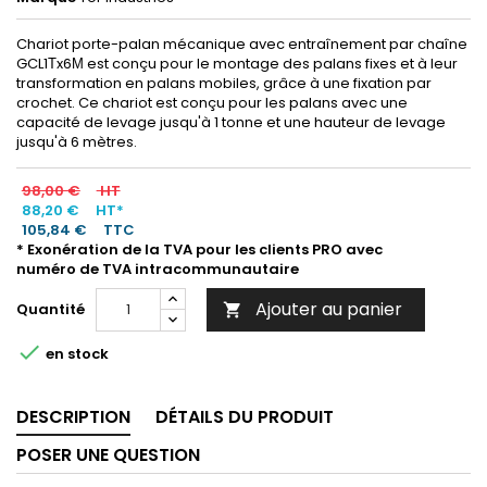
Chariot porte-palan mécanique avec entraînement par chaîne
GCL1Тx6М est conçu pour le montage des palans fixes et à leur
transformation en palans mobiles, grâce à une fixation par
crochet. Ce chariot est conçu pour les palans avec une
capacité de levage jusqu'à 1 tonne et une hauteur de levage
jusqu'à 6 mètres.
98,00 €
HT
88,20 €
HT*
105,84 €
TTC
* Exonération de la TVA pour les clients PRO avec
numéro de TVA intracommunautaire
Ajouter au panier
Quantité


en stock
DESCRIPTION
DÉTAILS DU PRODUIT
POSER UNE QUESTION