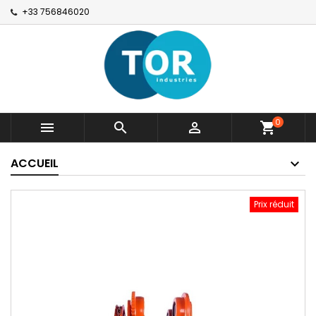
+33 756846020
0



shopping_cart
ACCUEIL
Prix réduit