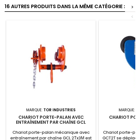
16 AUTRES PRODUITS DANS LA MÊME CATÉGORIE :
>
<
MARQUE:
TOR INDUSTRIES
MARQUE:
T
CHARIOT PORTE-PALAN AVEC
CHARIOT POR
ENTRAÎNEMENT PAR CHAÎNE GCL
2TX3M
Chariot porte-palan mécanique avec
Chariot porte-pa
entraînement par chaîne GCL 2Тx3М est
GCT2T se déplace 