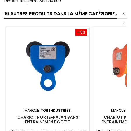
Dimensions, mm : 230x210x190
16 AUTRES PRODUITS DANS LA MÊME CATÉGORIE :
>
<
-13%
MARQUE:
TOR INDUSTRIES
MARQUE:
T
CHARIOT PORTE-PALAN SANS
CHARIOT PO
ENTRAÎNEMENT GCT1T
ENTRAÎNEMENT
3