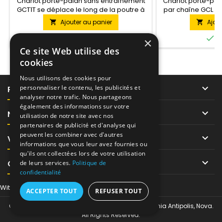
Chariot porte-palan sans entraînement
Chariot porte-pa
GCT1T se déplace le long de la poutre à
par chaîne GCL 3T
double T en tirant sur une chaîne ou un
montage des pal
Ajouter au panier
Ajou


câble de levage.Ce chariot est conçu
transformation en
pour les palans d'une capacité de
à une fixation par 


En stock
E
×
levage allant jusqu'à 1 tonne.
conçu pour le
Ce site Web utilise des
capacité de levag
cookies
une hauteur de le
Nous utilisons des cookies pour

personnaliser le contenu, les publicités et
PRODUITS
analyser notre trafic. Nous partageons
également des informations sur votre

NOTRE SOCIÉTÉ
utilisation de notre site avec nos
partenaires de publicité et d'analyse qui
peuvent les combiner avec d'autres

VOTRE COMPTE
informations que vous leur avez fournies ou
qu'ils ont collectées lors de votre utilisation

CONTACT
de leurs services.
Politique de
confidentialité
Withdraw from contract here
ACCEPTER TOUT
REFUSER TOUT
© Copyright 2026 Tor-Industries chez Regus Sophia Antipolis, Nova.
All Rights Reserved.