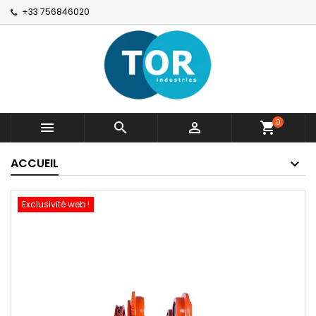
+33 756846020
0



shopping_cart
ACCUEIL
Exclusivité web !