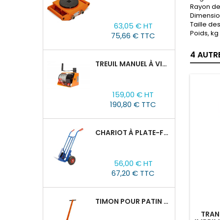
Rayon de
Dimensio
Prix
Prix
Taille de
63,05 € HT
de
Poids, kg 
75,66 € TTC
base
4 AUTR
TREUIL MANUEL À VIS SANS FIN VS500, 0,5TX25M
Prix
159,00 € HT
190,80 € TTC
CHARIOT À PLATE-FORME TOR HT 300
Prix
56,00 € HT
67,20 € TTC
TIMON POUR PATIN ROULEUR CRA-4/6/8
TRAN