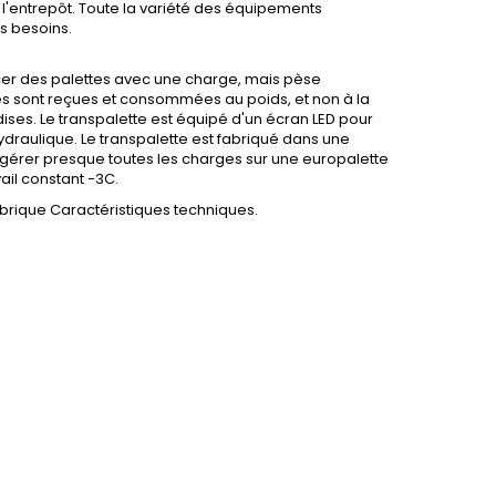
 l'entrepôt. Toute la variété des équipements
rs besoins.
r des palettes avec une charge, mais pèse
 sont reçues et consommées au poids, et non à la
dises. Le transpalette est équipé d'un écran LED pour
hydraulique. Le transpalette est fabriqué dans une
 gérer presque toutes les charges sur une europalette
ail constant -3C.
ubrique Caractéristiques techniques.