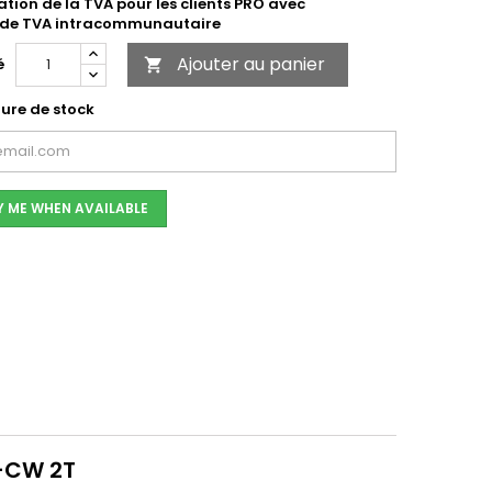
ation de la TVA pour les clients PRO avec
de TVA intracommunautaire
Ajouter au panier
é

ure de stock
Y ME WHEN AVAILABLE
Y-CW 2T