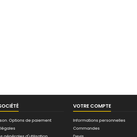
SOCIÉTÉ
VOTRE COMPTE
raison. Options de paiement
Informations personnelles
 légales
Commandes
s générales d'utilisation
Devis