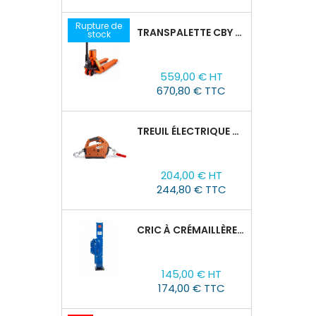
Rupture de
TRANSPALETTE CBY 2,5T AVEC BALANCE
stock
Prix
559,00 € HT
670,80 € TTC
TREUIL ÉLECTRIQUE PORTABLE TOR SQ-01-450KG/4.6M
Prix
204,00 € HT
244,80 € TTC
CRIC À CRÉMAILLÈRE TOR SJ, 1,5T/60-600 MM
Prix
145,00 € HT
174,00 € TTC