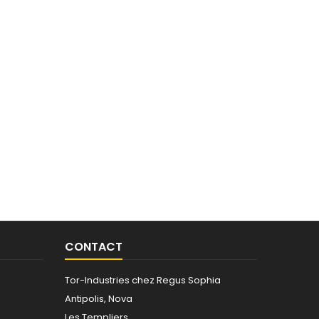
CONTACT
Tor-Industries chez Regus Sophia
Antipolis, Nova
Les Templiers,