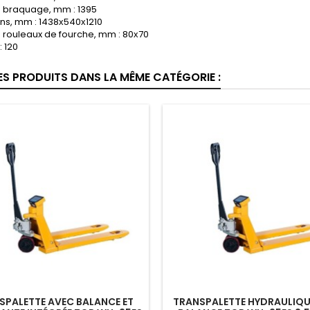
 braquage, mm : 1395
ns, mm : 1438х540х1210
s rouleaux de fourche, mm : 80х70
: 120
ES PRODUITS DANS LA MÊME CATÉGORIE :
SPALETTE AVEC BALANCE ET
TRANSPALETTE HYDRAULIQU