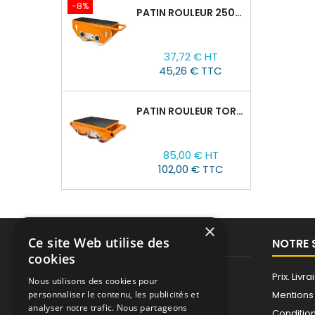
-8%
PATIN ROULEUR 2500R-02, CAPACITÉ DE CHARGE 2,5T
Prix
Prix
37,72 € HT
de
45,26 € TTC
base
PATIN ROULEUR TOR CRO-6 : 8T
Prix
85,00 € HT
102,00 € TTC
×
Ce site Web utilise des
PRODUITS
NOTRE 
cookies
Promotions
Prix. Liv
Nous utilisons des cookies pour
Nouveaux produits
Mentions
personnaliser le contenu, les publicités et
analyser notre trafic. Nous partageons
Meilleures ventes
Condition