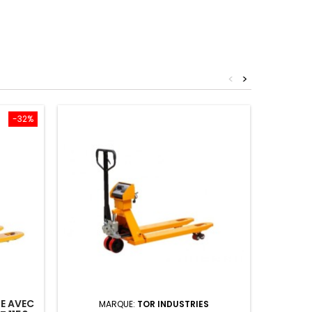
<
>
-32%
Rupture 
E AVEC
MARQUE:
TOR INDUSTRIES
M