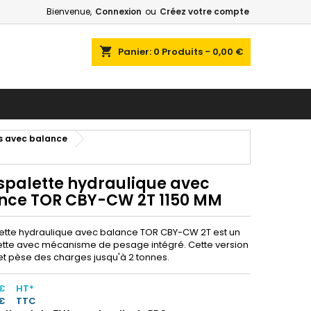
Bienvenue,
Connexion
ou
Créez votre compte
shopping_cart
Panier:
0
Produits - 0,00 €
s avec balance
spalette hydraulique avec
nce TOR CBY-CW 2T 1150 MM
ette hydraulique avec balance TOR CBY-CW 2T est un
ette avec mécanisme de pesage intégré. Cette version
et pèse des charges jusqu'à 2 tonnes.
 €
HT*
 €
TTC