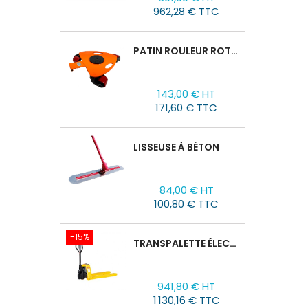
de
962,28 € TTC
base
PATIN ROULEUR ROTATIVE WCRP-5, CAPACITÉ DE CHARGE 4T
Prix
143,00 € HT
171,60 € TTC
LISSEUSE À BÉTON
Prix
84,00 € HT
100,80 € TTC
-15%
TRANSPALETTE ÉLECTRIQUE EPT 15H : 1500KG/1150MM X 550MM
Prix
Prix
941,80 € HT
de
1 130,16 € TTC
base