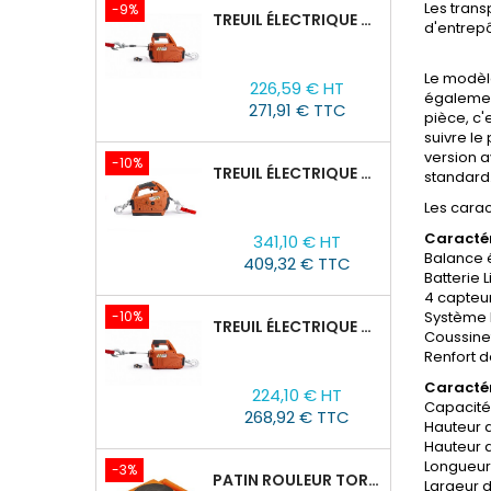
Les trans
-9%
TREUIL ÉLECTRIQUE PORTABLE AVEC TÉLÉCOMMANDE TOR SQ-02-450KG/4.6M
d'entrepô
Prix
Prix
Le modèl
226,59 € HT
de
égalemen
271,91 € TTC
pièce, c'
base
suivre le
version a
-10%
TREUIL ÉLECTRIQUE PORTABLE À BATTERIE TOR SQ-05-450KG/4.6M
standard.
Les carac
Prix
Prix
Caractér
341,10 € HT
de
Balance 
409,32 € TTC
base
Batterie 
4 capteu
-10%
Système h
TREUIL ÉLECTRIQUE PORTABLE AVEC TÉLÉCOMMANDE TOR SQ-04-250KG/8M
Coussine
Renfort 
Prix
Prix
Caractér
224,10 € HT
de
Capacité,
268,92 € TTC
base
Hauteur 
Hauteur d
Longueur 
-3%
PATIN ROULEUR TOR CRA-4 : 6T
Largeur 