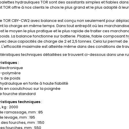
palettes hydrauliques TOR sont des assistants simples et fiables dans
t TOR offre à nos clients le choix le plus grand et le plus adapté à leu
e TOR CBY-CW2 avec balance est conçu non seulement pour déplace
t la charge en même temps. Dans tout entrepôt où les marchandises
est le moyen le plus pratique et le plus rapide de traiter ces marchan
 poids. La balance fonctionne sur batterie. Pliable, fiable composant 
vec deux capacités de charge de 2 et 2,5 tonnes. Cela lui permet de
 L'efficacité maximale est atteinte même dans des conditions de trav
téristiques techniques détaillées se trouvent ci-dessous dans une r
istiques :
électronique
Li-polymère
rs de poids
ydraulique en fonte à haute fiabilité
ts en caoutchouc sur la poignée
de fourche standard
istiques techniques
:
 kg : 2000
de ramassage, mm : 85
e levage, mm : 195
des fourches, mm : 1150
des fourches, mm : 550