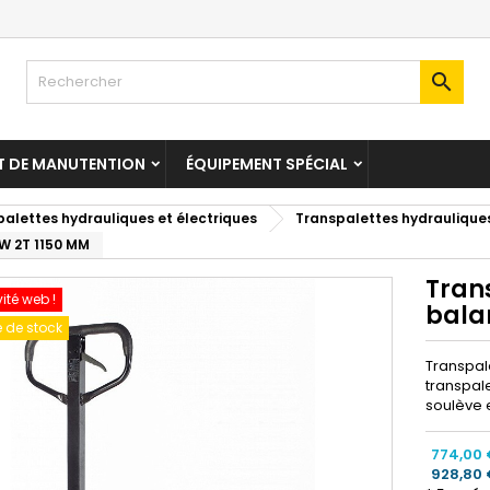

T DE MANUTENTION
ÉQUIPEMENT SPÉCIAL
alettes hydrauliques et électriques
Transpalettes hydraulique
W 2T 1150 MM
Tran
vité web !
bala
 de stock
Transpal
transpal
soulève 
774,00
928,80