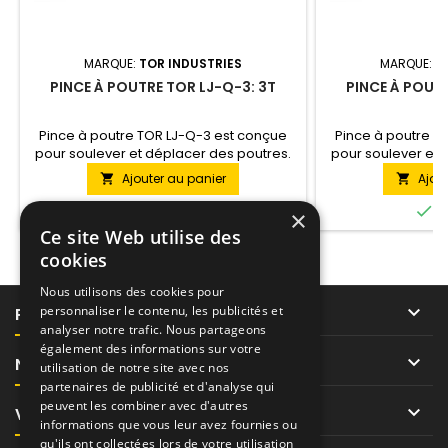
MARQUE:
TOR INDUSTRIES
MARQUE:
T
PINCE À POUTRE TOR LJ-Q-3: 3T
PINCE À POUTR
Pince à poutre TOR LJ-Q-3 est conçue
Pince à poutre T
pour soulever et déplacer des poutres.
pour soulever et 
Cette version soulève des poutres
Cette version 
Ajouter au panier
Ajou


pesant jusqu'à 3 tonnes.
pesant jus


En stock
E
×
Ce site Web utilise des
cookies
Nous utilisons des cookies pour

personnaliser le contenu, les publicités et
PRODUITS
analyser notre trafic. Nous partageons
également des informations sur votre

NOTRE SOCIÉTÉ
utilisation de notre site avec nos
partenaires de publicité et d'analyse qui
peuvent les combiner avec d'autres

VOTRE COMPTE
informations que vous leur avez fournies ou
qu'ils ont collectées lors de votre utilisation