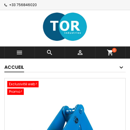
+33 756846020
0



shopping_cart
ACCUEIL
Exclusivité web !
Promo !