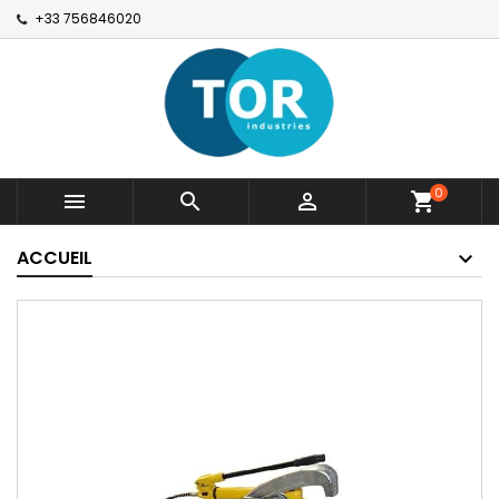
+33 756846020
0



shopping_cart
ACCUEIL