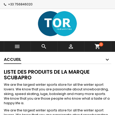
+33 756846020
0



shopping_cart
ACCUEIL
LISTE DES PRODUITS DE LA MARQUE
SCUBAPRO
We are the largest winter sports store for all the winter sport
lovers. We know that you are passionate about snowboarding,
skiing, speed skating, luge, bobsleigh and many more sports.
We know that you are those people who know what a taste of a
happy life is.
We are the largest winter sports store for all the winter sport
lovers. We know that you are passionate about snowboarding,