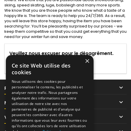
skiing, speed skating, luge, bobsleigh and many more sports.
We know that you are those people who know what a taste of a
happy life is. The team is ready to help you 24/7/365. As a result,
you will leave this store happy, having the item you have been
searching for. You’ll be pleasantly surprised by our prices - we
keep them competitive so that you could get everything that you
need for your winter fun and save money.
Veuillez nous excuser pour le désagrément.
×
Effectuez une nouvelle recherche
Ce site Web utilise des
cookies
Nous utilisons des cookies pour

personnaliser le contenu, les publicités et
PRODUITS
analyser notre trafic. Nous partageons
également des informations sur votre

NOTRE SOCIÉTÉ
utilisation de notre site avec nos
partenaires de publicité et d'analyse qui
peuvent les combiner avec d'autres

VOTRE COMPTE
informations que vous leur avez fournies ou
qu'ils ont collectées lors de votre utilisation