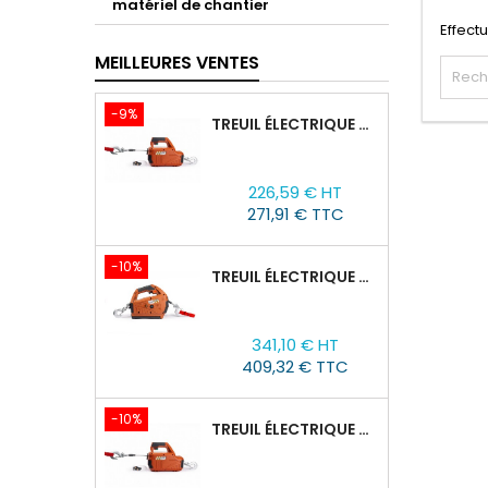
matériel de chantier
Effect
MEILLEURES VENTES
-9%
TREUIL ÉLECTRIQUE PORTABLE AVEC TÉLÉCOMMANDE TOR SQ-02-450KG/4.6M
Prix
Prix
226,59 € HT
de
271,91 € TTC
base
-10%
TREUIL ÉLECTRIQUE PORTABLE À BATTERIE TOR SQ-05-450KG/4.6M
Prix
Prix
341,10 € HT
de
409,32 € TTC
base
-10%
TREUIL ÉLECTRIQUE PORTABLE AVEC TÉLÉCOMMANDE TOR SQ-04-250KG/8M
Prix
Prix