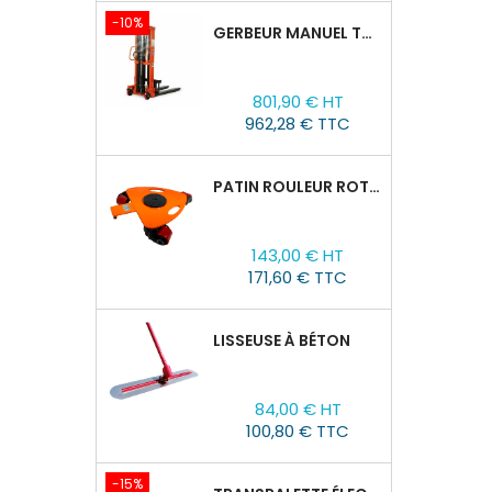
-10%
GERBEUR MANUEL TOR CTY-EH 1,5T/1,6M FOURCHES RÉGLABLES 320-770 MM
Prix
Prix
801,90 € HT
de
962,28 € TTC
base
PATIN ROULEUR ROTATIVE WCRP-5, CAPACITÉ DE CHARGE 4T
Prix
143,00 € HT
171,60 € TTC
LISSEUSE À BÉTON
Prix
84,00 € HT
100,80 € TTC
-15%