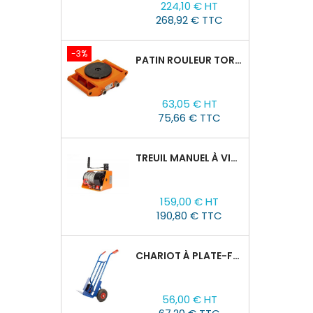
224,10 € HT
de
268,92 € TTC
base
-3%
PATIN ROULEUR TOR CRA-4 : 6T
Prix
Prix
63,05 € HT
de
75,66 € TTC
base
TREUIL MANUEL À VIS SANS FIN VS500, 0,5TX25M
Prix
159,00 € HT
190,80 € TTC
CHARIOT À PLATE-FORME TOR HT 300
Prix
56,00 € HT