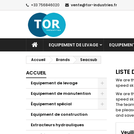
+33 756846020
vente@tor-industries.fr
EQUIPEMENT DE LEVAGE
EQUIPEMEN
Accueil
Brands
Seacsub
LISTE
ACCUEIL
We are th
Equipement de levage
speed ska
Equipement de manutention
We are th
speed ska
Équipement spécial
The team 
be pleasa
Equipment de construction
and save
Extracteurs hydrauliques
Veuil