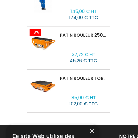
Prix
145,00 € HT
174,00 € TTC
-8%
PATIN ROULEUR 2500R-02, CAPACITÉ DE CHARGE 2,5T
Prix
Prix
37,72 € HT
de
45,26 € TTC
base
PATIN ROULEUR TOR CRO-6 : 8T
Prix
85,00 € HT
102,00 € TTC
×
Ce site Web utilise des
PRODUITS
NOTRE 