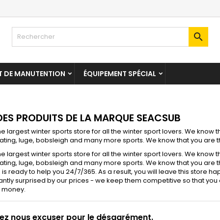

T DE MANUTENTION
ÉQUIPEMENT SPÉCIAL
 DES PRODUITS DE LA MARQUE SEACSUB
e largest winter sports store for all the winter sport lovers. We know
ting, luge, bobsleigh and many more sports. We know that you are th
e largest winter sports store for all the winter sport lovers. We know
ting, luge, bobsleigh and many more sports. We know that you are th
is ready to help you 24/7/365. As a result, you will leave this store h
ntly surprised by our prices - we keep them competitive so that you c
 money.
lez nous excuser pour le désagrément.