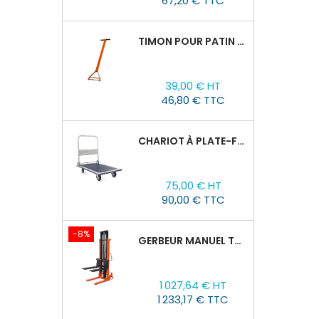
67,20 € TTC
TIMON POUR PATIN ROULEUR CRA-4/6/8
Prix
39,00 € HT
46,80 € TTC
CHARIOT À PLATE-FORME TOR PH 300KG
Prix
75,00 € HT
90,00 € TTC
-8%
GERBEUR MANUEL TOR CTY-EH 2T/3M FOURCHES RÉGLABLES 320-770MM
Prix
Prix
1 027,64 € HT
de
1 233,17 € TTC
base