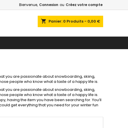
Bienvenue,
Connexion
ou
Créez votre compte
shopping_cart
Panier:
0
Produits - 0,00 €
 that you are passionate about snowboarding, skiing,
ose people who know what a taste of a happy life is.
 that you are passionate about snowboarding, skiing,
ose people who know what a taste of a happy life is.
appy, having the item you have been searching for. You’ll
ould get everything that you need for your winter fun