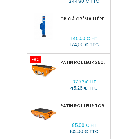
244,80 € TTC
CRIC À CRÉMAILLÈRE TOR SJ, 1,5T/60-600 MM
Prix
145,00 € HT
174,00 € TTC
-8%
PATIN ROULEUR 2500R-02, CAPACITÉ DE CHARGE 2,5T
Prix
Prix
37,72 € HT
de
45,26 € TTC
base
PATIN ROULEUR TOR CRO-6 : 8T
Prix
85,00 € HT
102,00 € TTC