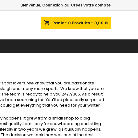
Bienvenue,
Connexion
ou
Créez votre compte
shopping_cart
Panier:
0
Produits - 0,00 €
ter sport lovers. We know that you are passionate
bsleigh and many more sports. We know that you are
 The team is ready to help you 24/7/365. As a result,
ave been searching for. You’ll be pleasantly surprised
could get everything that you need for your winter
lly happens, it grew from a small shop to a big
inest quality items only for snowboarding and skiing.
terally in two years we grew, as it usually happens,
 The decision we took then was one of the best