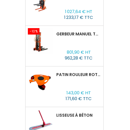
Prix
Prix
1 027,64 € HT
de
1 233,17 € TTC
base
-10%
GERBEUR MANUEL TOR CTY-EH 1,5T/1,6M FOURCHES RÉGLABLES 320-770 MM
Prix
Prix
801,90 € HT
de
962,28 € TTC
base
PATIN ROULEUR ROTATIVE WCRP-5, CAPACITÉ DE CHARGE 4T
Prix
143,00 € HT
171,60 € TTC
LISSEUSE À BÉTON