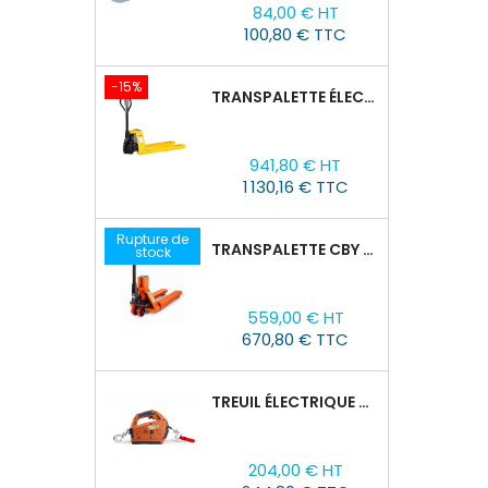
Prix
84,00 € HT
100,80 € TTC
-15%
TRANSPALETTE ÉLECTRIQUE EPT 15H : 1500KG/1150MM X 550MM
Prix
Prix
941,80 € HT
de
1 130,16 € TTC
base
Rupture de
TRANSPALETTE CBY 2,5T AVEC BALANCE
stock
Prix
559,00 € HT
670,80 € TTC
TREUIL ÉLECTRIQUE PORTABLE TOR SQ-01-450KG/4.6M
Prix
204,00 € HT