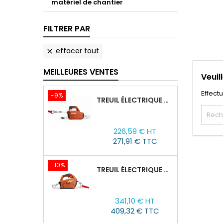
matériel de chantier
FILTRER PAR
effacer tout

MEILLEURES VENTES
Veuil
Effect
-9%
TREUIL ÉLECTRIQUE PORTABLE AVEC TÉLÉCOMMANDE TOR SQ-02-450KG/4.6M
Prix
Prix
226,59 € HT
de
271,91 € TTC
base
-10%
TREUIL ÉLECTRIQUE PORTABLE À BATTERIE TOR SQ-05-450KG/4.6M
Prix
Prix
341,10 € HT
de
409,32 € TTC
base