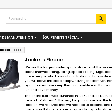

T DE MANUTENTION
ÉQUIPEMENT SPÉCIAL
ackets Fleece
Jackets Fleece
We are the largest winter sports store for all the win
about snowboarding, skiing, speed skating, luge, bo
those people who know what a taste of a happy life is.
you will leave this store happy, having the item you h
by our prices - we keep them competitive so that you 
fun and save money.
The online store was launched in 1984, and, as it usua
network of stores. At the very beginning, we had the f
Later on, we realized that we needed to expand, and li
from a small shop to a one-stop-winter-sports-store.