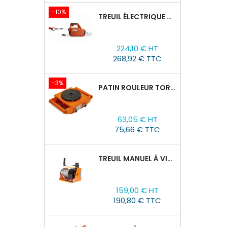
-10%
TREUIL ÉLECTRIQUE PORTABLE AVEC TÉLÉCOMMANDE TOR SQ-04-250KG/8M
Prix
Prix
224,10 € HT
de
268,92 € TTC
base
-3%
PATIN ROULEUR TOR CRA-4 : 6T
Prix
Prix
63,05 € HT
de
75,66 € TTC
base
TREUIL MANUEL À VIS SANS FIN VS500, 0,5TX25M
Prix
159,00 € HT
190,80 € TTC