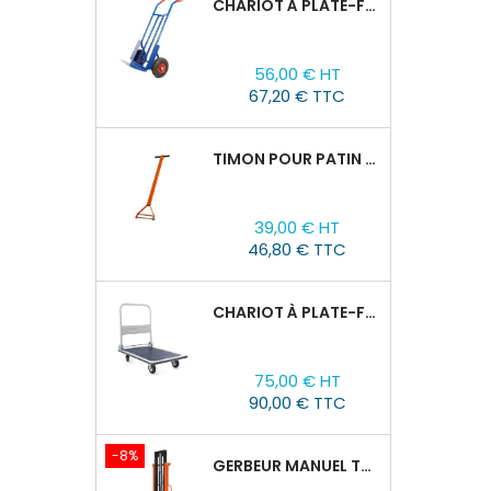
CHARIOT À PLATE-FORME TOR HT 300
Prix
56,00 € HT
67,20 € TTC
TIMON POUR PATIN ROULEUR CRA-4/6/8
Prix
39,00 € HT
46,80 € TTC
CHARIOT À PLATE-FORME TOR PH 300KG
Prix
75,00 € HT
90,00 € TTC
-8%
GERBEUR MANUEL TOR CTY-EH 2T/3M FOURCHES RÉGLABLES 320-770MM