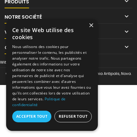

PRODUITS

NOTRE SOCIÉTÉ
×
Ce site Web utilise des

VOTRE COMPTE
cookies

CONTACT
Nous utilisons des cookies pour
personnaliser le contenu, les publicités et
analyser notre trafic. Nous partageons
Withdraw from contract here
également des informations sur votre
utilisation de notre site avec nos
© Copyright 2026 Tor-Industries chez Regus Sophia Antipolis, Nova.
partenaires de publicité et d'analyse qui
All Rights Reserved.
peuvent les combiner avec d'autres
informations que vous leur avez fournies ou
qu'ils ont collectées lors de votre utilisation
de leurs services.
Politique de
confidentialité
ACCEPTER TOUT
REFUSER TOUT