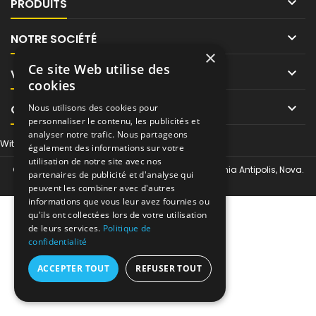

PRODUITS

NOTRE SOCIÉTÉ
×
Ce site Web utilise des

VOTRE COMPTE
cookies

CONTACT
Nous utilisons des cookies pour
personnaliser le contenu, les publicités et
analyser notre trafic. Nous partageons
Withdraw from contract here
également des informations sur votre
utilisation de notre site avec nos
© Copyright 2026 Tor-Industries chez Regus Sophia Antipolis, Nova.
partenaires de publicité et d'analyse qui
All Rights Reserved.
peuvent les combiner avec d'autres
informations que vous leur avez fournies ou
qu'ils ont collectées lors de votre utilisation
de leurs services.
Politique de
confidentialité
ACCEPTER TOUT
REFUSER TOUT